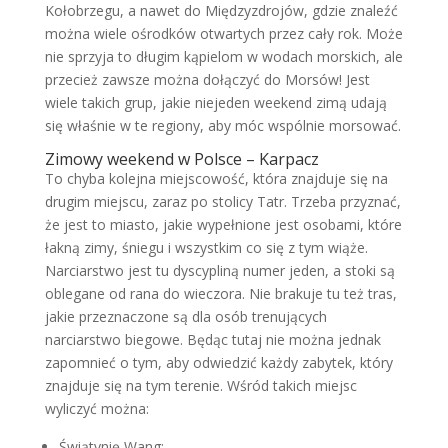
Kołobrzegu, a nawet do Międzyzdrojów, gdzie znaleźć
można wiele ośrodków otwartych przez cały rok. Może
nie sprzyja to długim kąpielom w wodach morskich, ale
przecież zawsze można dołączyć do Morsów! Jest
wiele takich grup, jakie niejeden weekend zimą udają
się właśnie w te regiony, aby móc wspólnie morsować.
Zimowy weekend w Polsce – Karpacz
To chyba kolejna miejscowość, która znajduje się na
drugim miejscu, zaraz po stolicy Tatr. Trzeba przyznać,
że jest to miasto, jakie wypełnione jest osobami, które
łakną zimy, śniegu i wszystkim co się z tym wiąże.
Narciarstwo jest tu dyscypliną numer jeden, a stoki są
oblegane od rana do wieczora. Nie brakuje tu też tras,
jakie przeznaczone są dla osób trenujących
narciarstwo biegowe. Będąc tutaj nie można jednak
zapomnieć o tym, aby odwiedzić każdy zabytek, który
znajduje się na tym terenie. Wśród takich miejsc
wyliczyć można:
Świątynię Wang;