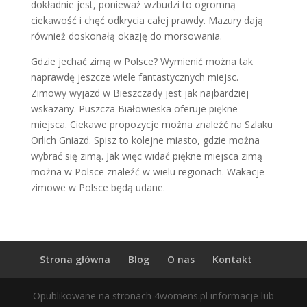
dokładnie jest, ponieważ wzbudzi to ogromną
ciekawość i chęć odkrycia całej prawdy. Mazury dają
również doskonałą okazję do morsowania.
Gdzie jechać zimą w Polsce? Wymienić można tak
naprawdę jeszcze wiele fantastycznych miejsc.
Zimowy wyjazd w Bieszczady jest jak najbardziej
wskazany. Puszcza Białowieska oferuje piękne
miejsca. Ciekawe propozycje można znaleźć na Szlaku
Orlich Gniazd. Spisz to kolejne miasto, gdzie można
wybrać się zimą. Jak więc widać piękne miejsca zimą
można w Polsce znaleźć w wielu regionach. Wakacje
zimowe w Polsce będą udane.
Strona główna
Blog
O nas
Kontakt
Opublikowane na stronach 4womens.pl informacje lub