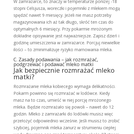
W zamrażarce, to znaczy w temperaturze poniżej -18
stopni Celsjusza, woreczki i pojemniki z mlekiem mogą
spędzić nawet 9 miesięcy. Jeżeli nie masz potrzeby
magazynowania ich aż tak długo, skróć ten czas do
optymalnych 6 miesięcy. Przy pokarmie mrożonym
dokładne opisywanie jest najważniejsze. Zapisz dzień i
godzinę umieszczenia w zamrażarce. Porcjuj niewielkie
ilości – to zminimalizuje ryzyko marnowania mleka.
C. Zasady podawania – jak rozmrażać,
podgrzewać i podawać mleko matki
Jak bezpiecznie rozmrażać mleko
matki?
Rozmrażanie mleka kobiecego wymaga delikatności.
Pokarm powinno się rozmrażać w lodówce. Kiedy
masz na to czas, umieść w niej porcję mrożonego
mleka. Będzie rozmrażało się powoli – nawet do 12
godzin. Mleko z zamrażarki do lodówki musisz więc
przełożyć odpowiednio wcześnie. Jeśli musisz to zrobić
szybciej, pojemnik mleka zanurz w strumieniu ciepłej