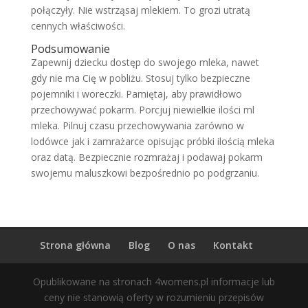
połączyły. Nie wstrząsaj mlekiem. To grozi utratą
cennych właściwości.
Podsumowanie
Zapewnij dziecku dostęp do swojego mleka, nawet
gdy nie ma Cię w pobliżu. Stosuj tylko bezpieczne
pojemniki i woreczki. Pamiętaj, aby prawidłowo
przechowywać pokarm. Porcjuj niewielkie ilości ml
mleka. Pilnuj czasu przechowywania zarówno w
lodówce jak i zamrażarce opisując próbki ilością mleka
oraz datą. Bezpiecznie rozmrażaj i podawaj pokarm
swojemu maluszkowi bezpośrednio po podgrzaniu.
Strona główna
Blog
O nas
Kontakt
Opublikowane na stronach 4womens.pl informacje lub
ceny nie stanowią oferty w rozumieniu przepisów