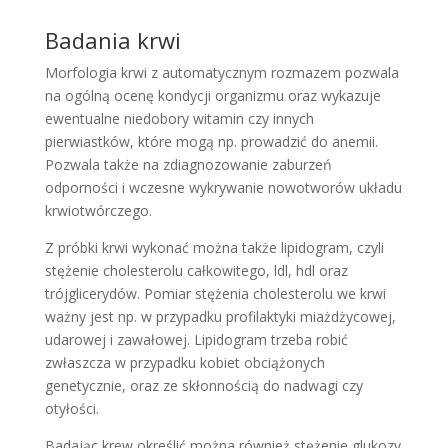
Badania krwi
Morfologia krwi z automatycznym rozmazem pozwala
na ogólną ocenę kondycji organizmu oraz wykazuje
ewentualne niedobory witamin czy innych
pierwiastków, które mogą np. prowadzić do anemii.
Pozwala także na zdiagnozowanie zaburzeń
odporności i wczesne wykrywanie nowotworów układu
krwiotwórczego.
Z próbki krwi wykonać można także lipidogram, czyli
stężenie cholesterolu całkowitego, ldl, hdl oraz
trójglicerydów. Pomiar stężenia cholesterolu we krwi
ważny jest np. w przypadku profilaktyki miażdżycowej,
udarowej i zawałowej. Lipidogram trzeba robić
zwłaszcza w przypadku kobiet obciążonych
genetycznie, oraz ze skłonnością do nadwagi czy
otyłości.
Badając krew określić można również stężenie glukozy