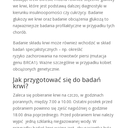
we krwi, które jest podstawą dalszej diagnostyki w
kierunku insulinooporności czy cukrzycy. Badanie
glukozy we krwi oraz badanie obciążenia glukozą to
najważniejsze badania profilaktyczne w przypadku tych
chorób.
Badanie składu krwi może również wchodzić w skład
badań specjalistycznych – np. określić
ryzyko zachorowania na nowotwór piersi (mutacja
genu BRCA1). Ważne szczególnie w przypadku kobiet
obciążonych genetycznie.
Jak przygotować się do badań
krwi?
Zaleca się pobieranie krwi na czczo, w godzinach
porannych, między 7.00 a 10.00. Ostatni posiłek przed
pobraniem powinno się zjeść najpóźniej o godzinie
18.00 dnia poprzedniego. Przed pobraniem krwi należy
wypić jedną szklanką niegazowanej wody. W
przypadku badań krwi ważne jest, aby pacjentka była