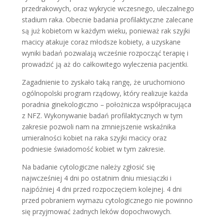
przedrakowych, oraz wykrycie wczesnego, uleczalnego
stadium raka. Obecnie badania profilaktyczne zalecane
są już kobietom w każdym wieku, ponieważ rak szyjki
macicy atakuje coraz młodsze kobiety, a uzyskane
wyniki badań pozwalają wcześnie rozpocząć terapię i
prowadzić ją aż do całkowitego wyleczenia pacjentki.
Zagadnienie to zyskało taką rangę, że uruchomiono
ogólnopolski program rządowy, który realizuje każda
poradnia ginekologiczno – położnicza współpracująca
z NFZ. Wykonywanie badań profilaktycznych w tym
zakresie pozwoli nam na zmniejszenie wskaźnika
umieralności kobiet na raka szyjki macicy oraz
podniesie świadomość kobiet w tym zakresie.
Na badanie cytologiczne należy zgłosić się
najwcześniej 4 dni po ostatnim dniu miesiączki i
najpóźniej 4 dni przed rozpoczęciem kolejnej. 4 dni
przed pobraniem wymazu cytologicznego nie powinno
się przyjmować żadnych leków dopochwowych.