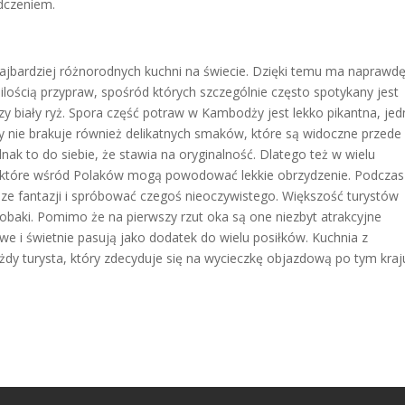
dczeniem.
jbardziej różnorodnych kuchni na świecie. Dzięki temu ma naprawd
ilością przypraw, spośród których szczególnie często spotykany jest
czy biały ryż. Spora część potraw w Kambodży jest lekko pikantna, je
dży nie brakuje również delikatnych smaków, które są widoczne przede
ak to do siebie, że stawia na oryginalność. Dlatego też w wielu
w, które wśród Polaków mogą powodować lekkie obrzydzenie. Podczas
e fantazji i spróbować czegoś nieoczywistego. Większość turystów
baki. Pomimo że na pierwszy rzut oka są one niezbyt atrakcyjne
owe i świetnie pasują jako dodatek do wielu posiłków. Kuchnia z
żdy turysta, który zdecyduje się na wycieczkę objazdową po tym kraj