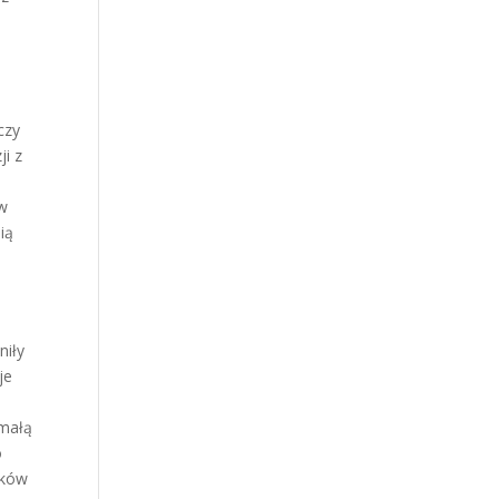
czy
ji z
 w
ią
niły
je
emałą
o
dków