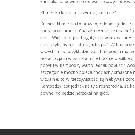
kurczaka na pewno może być ciekawym doświa
Khmerska kuchnia – czym się cechuje?
Kuchnia khmerska to prawdopodobnie jedna z na
sporą popularność. Charakteryzuje się ona dużą 
imbir. Wiele dań jest bogatych również w curry 
nie na tyle, by nie dało się ich zjeść. W Kambo
wszystkim na przykładzie zup. Kambodża ma jedn
restauracjach w tym kraju nie brakuje posiłkó
pobytu w Kambodży warto jednak popuścić wodz
szczególnie mocno poleca chociażby smażone ro
wizualnie, to w rzeczywistości są niebywale zdr
Kambodży jest jednak na tyle różnorodna, że ka
pewno nie będzie narzekał na głód.