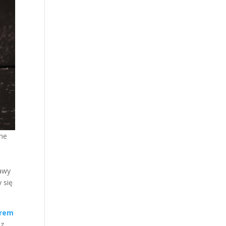
wne
rawy
 się
urem
 z