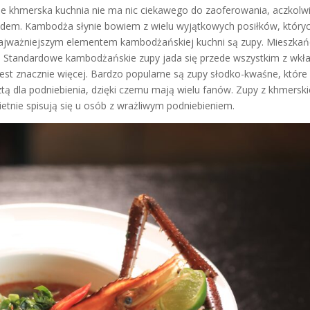
że khmerska kuchnia nie ma nic ciekawego do zaoferowania, aczkolw
ędem. Kambodża słynie bowiem z wielu wyjątkowych posiłków, który
ajważniejszym elementem kambodżańskiej kuchni są zupy. Mieszkań
ę. Standardowe kambodżańskie zupy jada się przede wszystkim z wkł
jest znacznie więcej. Bardzo popularne są zupy słodko-kwaśne, które
ą dla podniebienia, dzięki czemu mają wielu fanów. Zupy z khmerski
wietnie spisują się u osób z wrażliwym podniebieniem.