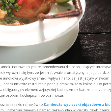
e amok. Potrawa ta jest rekomendowana dla osób lubiących intensy
ok wyróżnia się tym, że jest niebywale aromatyczny, a jego bardzo
 amokowi wyjątkowy smak i wpływa na to, że jest jedyny w swoim
e, jednak niektóre restauracje podają amok także w kokosie. Do pot
za obligatoryjny element azjatyckiej kuchni. Amok bardzo dobrze łączy
makuje osobom kochającym owoce morza.
 poznanie takich smaków to
Kambodża wycieczki objazdowe z bi
. Logostour zapewnia bardzo ciekawy plan wycieczki, dzięki czemu