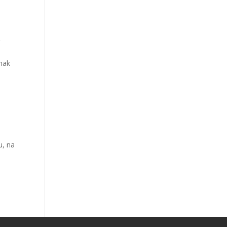
ę
dnak
u, na