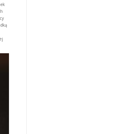
iek
ch
cy
adką
ej