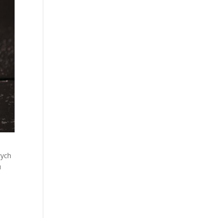
wych
u