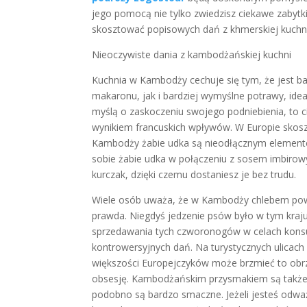
jego pomocą nie tylko zwiedzisz ciekawe zabytki
skosztować popisowych dań z khmerskiej kuchn
Nieoczywiste dania z kambodżańskiej kuchni
Kuchnia w Kambodży cechuje się tym, że jest b
makaronu, jak i bardziej wymyślne potrawy, ideal
myślą o zaskoczeniu swojego podniebienia, to 
wynikiem francuskich wpływów. W Europie skosz
Kambodży żabie udka są nieodłącznym elemente
sobie żabie udka w połączeniu z sosem imbirow
kurczak, dzięki czemu dostaniesz je bez trudu.
Wiele osób uważa, że w Kambodży chlebem pows
prawda. Niegdyś jedzenie psów było w tym kraj
sprzedawania tych czworonogów w celach konsum
kontrowersyjnych dań. Na turystycznych ulicach
większości Europejczyków może brzmieć to obr
obsesję. Kambodżańskim przysmakiem są także p
podobno są bardzo smaczne. Jeżeli jesteś odwa