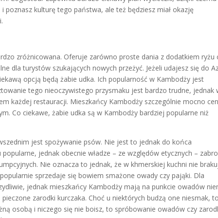
 i poznasz kulturę tego państwa, ale też będziesz miał okazję
i.
ardzo zróżnicowana. Oferuje zarówno proste dania z dodatkiem ryżu 
ne dla turystów szukających nowych przeżyć. Jeżeli udajesz się do Az
ciekawą opcją będą żabie udka. Ich popularność w Kambodży jest
towanie tego nieoczywistego przysmaku jest bardzo trudne, jednak
m każdej restauracji. Mieszkańcy Kambodży szczególnie mocno cen
ym. Co ciekawe, żabie udka są w Kambodży bardziej popularne niż
zednim jest spożywanie psów. Nie jest to jednak do końca
u popularne, jednak obecnie władze – ze względów etycznych – zabro
pcyjnych. Nie oznacza to jednak, że w khmerskiej kuchni nie braku
 popularnie sprzedaje się bowiem smażone owady czy pająki. Dla
zydliwie, jednak mieszkańcy Kambodży mają na punkcie owadów ni
ieczone zarodki kurczaka. Choć u niektórych budzą one niesmak, t
żną osobą i niczego się nie boisz, to spróbowanie owadów czy zaro