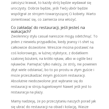
założysz krawat, to każdy strój będzie wydawał się
uroczysty. Dobrze będzie, jeśli Twój ubiór będzie
współgrał ze strojem towarzyszącej Ci kobiety. Warto
zorientować się, co zamierza ona włożyć.
Co zakładać do restauracji, jeśli jesteś na
wakacjach?
Zwolennicy stylu casual nareszcie mogą odetchnąć. To
jeden z niewielu przypadków, kiedy jeansy i t-shirt są
całkowicie dozwolone. Wreszcie można postawić na
coś kolorowego, w luźnej stylistyce, z dodatkiem
szalonej biżuterii, na krótki rękaw, albo w ogóle bez
rękawów. Pamiętać tylko należy, że strój, nie powinien
zbyt wiele odsłaniać, bo to po prostu w złym guście i
może przeszkadzać innym gościom restauracji.
Absolutnie niedozwolone jest wybranie się do
restauracji w stroju kąpielowym! Nawet jeśli jest to
restauracja na plaży.
Mamy nadzieję, że po przeczytaniu naszych porad jak
się ubrać do restauracji na obiad i kolację, Wasze