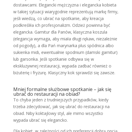
dostawcami. Elegancki mężczyzna i elegancka kobieta
w takiej sytuacji wiarygodnie reprezentują markę firmy,
jeśli wiedzą, co ubrać na spotkanie, aby kreacja
podkreśliła ich profesjonalizm. Odzież powinna być
elegancka. Garnitur dla Panów, klasyczna koszula
(elegancja wymaga, aby miała długi rękaw, niezależnie
od pogody), a dla Pań marynarka plus spódnica albo
sukienka midi, ewentualnie spodnium (damski garnitur)
lub garsonka. Jeśli spotkanie odbywa się w
ekskluzywnej restauracji, wypada zadbać również o
biżuterię i fryzurę. Klasyczny kok sprawdzi się zawsze.
Mniej formalne służbowe spotkanie – jak się
ubrać do restauracji na obiad?
To chyba jeden z trudniejszych przypadków, kiedy
trzeba zdecydować, jak się ubrać do restauracji na
obiad. Niby koktajlowy styl, ale mimo wszystko
wypada ubrać się elegancko.
Dla kobiet, w zależności od ich preferencji dobrą opcją